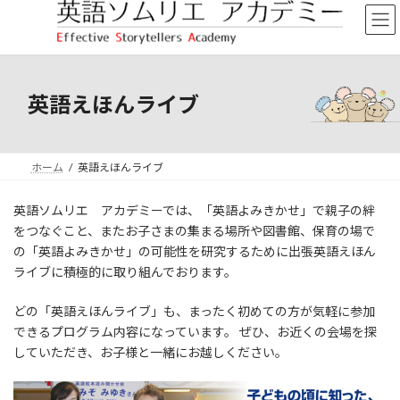
コ
ナ
ン
ビ
テ
ゲ
ン
ー
ツ
シ
へ
ョ
英語えほんライブ
ス
ン
キ
に
ッ
移
ホーム
英語えほんライブ
プ
動
英語ソムリエ アカデミーでは、「英語よみきかせ」で親子の絆
をつなぐこと、またお子さまの集まる場所や図書館、保育の場で
の「英語よみきかせ」の可能性を研究するために出張英語えほん
ライブに積極的に取り組んでおります。
どの「英語えほんライブ」も、まったく初めての方が気軽に参加
できるプログラム内容になっています。 ぜひ、お近くの会場を探
していただき、お子様と一緒にお越しください。