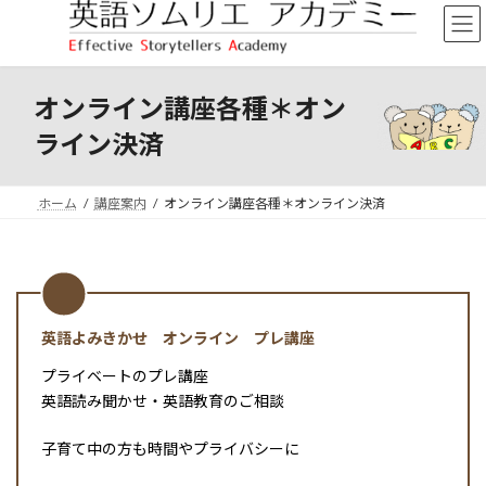
コ
ナ
ン
ビ
テ
ゲ
ン
ー
ツ
シ
オンライン講座各種＊オン
へ
ョ
ライン決済
ス
ン
キ
に
ッ
移
ホーム
講座案内
オンライン講座各種＊オンライン決済
プ
動
英語よみきかせ オンライン プレ講座
プライベートのプレ講座
英語読み聞かせ・英語教育のご相談
子育て中の方も時間やプライバシーに