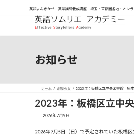
英語よみきかせ 英語講師養成講座 埼玉・首都圏各地・オンラ
コ
ナ
ン
ビ
テ
ゲ
ン
ー
ツ
シ
へ
ョ
お知らせ
ス
ン
キ
に
ッ
移
プ
動
ホーム
お知らせ
2023年：板橋区立中央図書館「絵本で
2023年：板橋区立中央
最
2026年7月9日
終
更
2026年7月5日（日）で予定されていた板橋
新