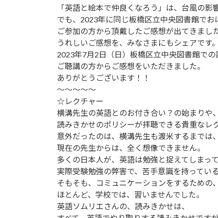
「英語と絵本で仲良くなろう」は、台風の影響に
日
時
でも、2023年に同じ板橋区立中央図書館で
:
ご参加の方から頂戴したご感想が出てきまし
うれしいご感想を、みなさまにもシェアです
2023年7月2日（日）板橋区立中央図書館での講演
ご聴講の方からご感想をいただきました。
ありがとうございます！！
～～～～～
☆レクチャー
横溝先生の英語とのお付き合い？の始まりや
読みきかせのポリシーが拝聴できる貴重なレ
意外だったのは、横溝先生も渡米するまでは
現在の先生からは、全く想像できません。
多くの日本人が、英語は勉強と捉えてしまっ
実際受験勉強の弊害で、苦手意識を持ってい
そもそも、コミュニケーションをするための
ほとんど、学校では、習いませんでした。
英語ソムリエさんの、読みきかせは、
すべて、英語でやり取りする読みきかせです