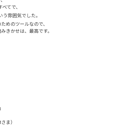
すべてで、
いう雰囲気でした。
のためのツールなので、
読みきかせは、最高です。
、
」
Mさま）