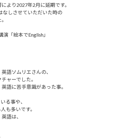
より2027年2月に延期です。
おはなしさせていただいた時の
た。
。
「絵本でEnglish」
、英語ソムリエさんの、
クチャーでした。
、英語に苦手意識があった事。
ている事や、
る人も多いです。
、英語は、
が、